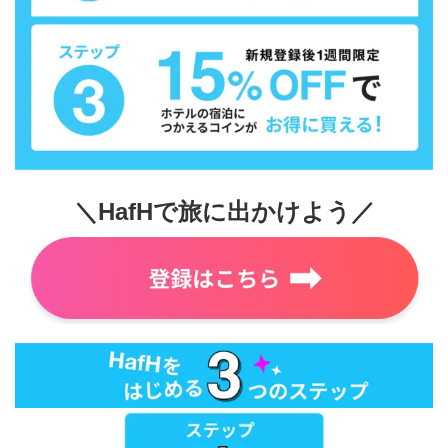
＼HafHで旅に出かけよう／