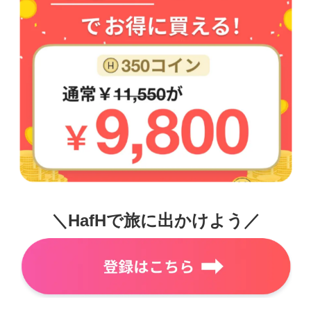
＼HafHで旅に出かけよう／