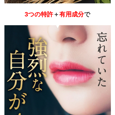
3つの特許
＋
有用成分
で