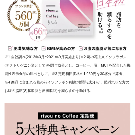
※1 自社調べ(2013年3月~2021年9月実施より)※2 葛の花由来イソフラボン
(テクトリゲニン類として)を関与成分とし、コーヒー、炭、MCTを配合した機
能性表示食品の届出として。※3 定期初回価格の1,980円を30杯分で算出。
※4 商品に含まれる葛の花イソフラボン(機能性関与成分)が、肥満気味な方の
お腹の脂肪(内臓脂肪と皮膚脂肪)を減らすのを助ける。