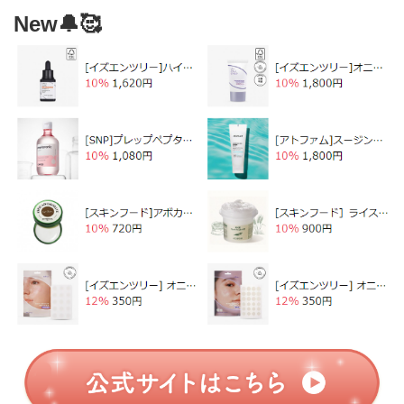
New🔔🥰