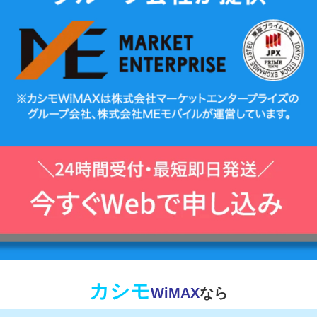
カシモ
WiMAX
なら