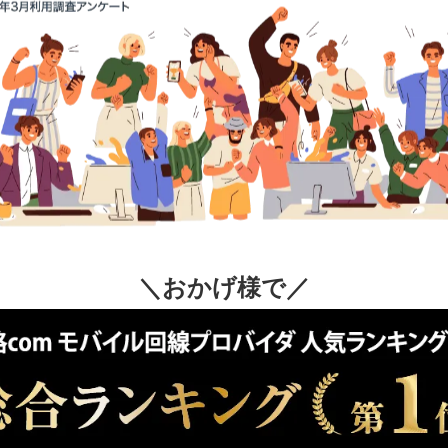
＼おかげ様で／