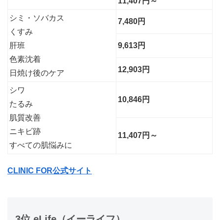
11,407円～
シミ・ソバカス
7,480円
くすみ
肝班
9,613円
色素沈着
12,903円
日焼け後のケア
シワ
10,846円
たるみ
肌質改善
ニキビ跡
11,407円～
すべての肌悩みに
CLINIC FOR公式サイト
3位 eLife（イーライフ）