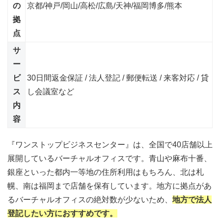
の
京都/神戸/岡山/高松/広島/天神/福岡博多/熊本
拠
点
サ
ー
ビ
30日間返金保証 / 法人登記 / 郵便転送 / 来客対応 / 貸
ス
し会議室など
内
容
『ワンストップビジネスセンター』は、全国で40店舗以上
展開しているバーチャルオフィスです。青山や麻布十番、
銀座といった都内一等地の住所利用はもちろん、北は札
幌、南は福岡まで店舗を保有しています。地方に拠点があ
るバーチャルオフィスの絶対数が少ないため、
地方で法人
登記したい方におすすめです。