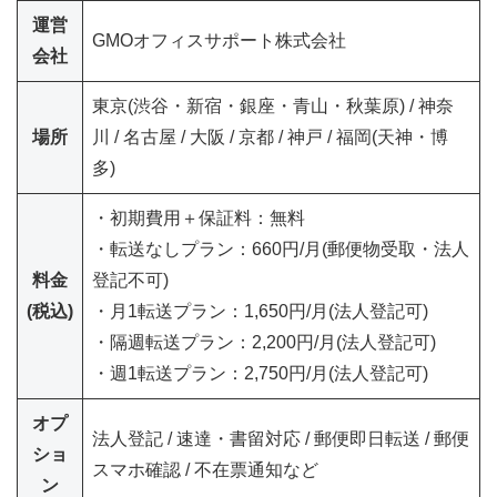
運営
GMOオフィスサポート株式会社
会社
東京(渋谷・新宿・銀座・青山・秋葉原) / 神奈
場所
川 / 名古屋 / 大阪 / 京都 / 神戸 / 福岡(天神・博
多)
・初期費用＋保証料：無料
・転送なしプラン：660円/月(郵便物受取・法人
料金
登記不可)
(税込)
・月1転送プラン：1,650円/月(法人登記可)
・隔週転送プラン：2,200円/月(法人登記可)
・週1転送プラン：2,750円/月(法人登記可)
オプ
法人登記 / 速達・書留対応 / 郵便即日転送 / 郵便
ショ
スマホ確認 / 不在票通知など
ン