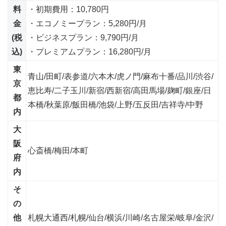
料
・初期費用：10,780円
金
・エコノミープラン：5,280円/月
(税
・ビジネスプラン：9,790円/月
込)
・プレミアムプラン：16,280円/月
東
青山/田町/表参道/六本木/虎ノ門/麻布十番/品川/渋谷/
京
恵比寿/二子玉川/新宿/西新宿/高田馬場/麹町/銀座/日
都
本橋/秋葉原/飯田橋/池袋/上野/五反田/吉祥寺/中野
内
大
阪
心斎橋/梅田/本町
府
内
そ
の
他
札幌大通西/札幌/仙台/横浜/川崎/名古屋栄/岐阜/金沢/