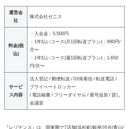
運営会
株式会社ゼニス
社
・入会金：5,500円
・1年払いコース(月1回転送プラン)：990円/
料金(税
月〜
込)
・1年払いコース(週1回転送プラン)：1,650
円/月〜
法人登記 / 郵便転送 / 03発着信 / 転送電話 /
サービ
プライベートロッカー
ス内容
/ 電話秘書 / フリーダイヤル / 屋号追加 / 貸し
会議室
『レゾナンス』は、関東圏で7店舗(浜松町/銀座/渋谷/青山/