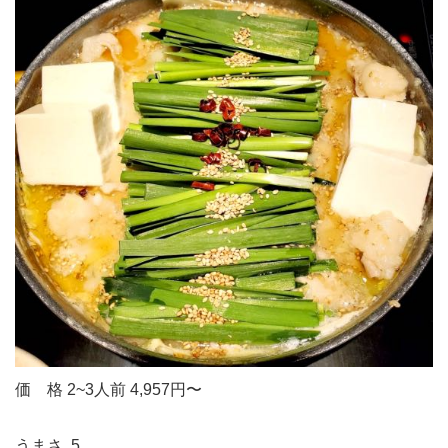
価 格
2~3人前
4,957円〜
うまさ
5