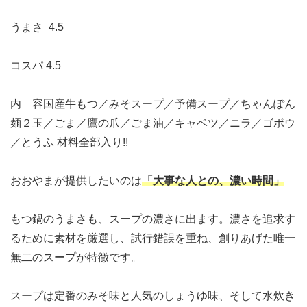
うまさ
4.5
コスパ
4.5
内 容
国産牛もつ／みそスープ／予備スープ／ちゃんぽん
麺２玉／ごま／鷹の爪／ごま油／キャベツ／ニラ／ゴボウ
／とうふ
材料全部入り!!
おおやまが提供したいのは
「大事な人との、濃い時間」
もつ鍋のうまさも、スープの濃さに出ます。濃さを追求す
るために素材を厳選し、試行錯誤を重ね、創りあげた唯一
無二のスープが特徴です。
スープは定番のみそ味と人気のしょうゆ味、そして水炊き