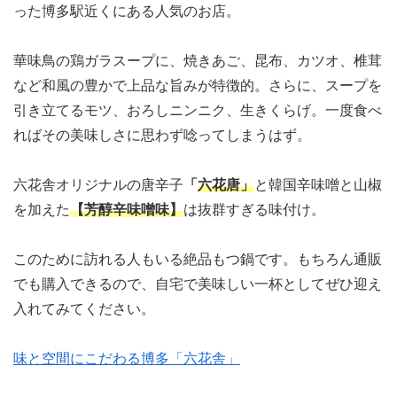
った博多駅近くにある人気のお店。
華味鳥の鶏ガラスープに、焼きあご、昆布、カツオ、椎茸
など和風の豊かで上品な旨みが特徴的。さらに、スープを
引き立てるモツ、おろしニンニク、生きくらげ。一度食べ
ればその美味しさに思わず唸ってしまうはず。
六花舎オリジナルの唐辛子
「
六花唐」
と韓国辛味噌と山椒
を加えた
【芳醇辛味噌味】
は抜群すぎる味付け。
このために訪れる人もいる絶品もつ鍋です。もちろん通販
でも購入できるので、自宅で美味しい一杯としてぜひ迎え
入れてみてください。
味と空間にこだわる博多「六花舎」