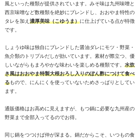
風といった種類が提供されています。みそ味は九州味噌と
西京味噌など数種類を絶妙にブレンドし、おおやま特性の
タレを加え
濃厚美味（こゆうま）
に仕上げている点が特徴
です。
しょうゆ味は
独自にブレンドした醤油ダレにモツ・野菜・
魚介類のトリプルだし
が効いています。素材が際立つ、優
しいながらもまろやかな味わいを楽しめる種類です。
水炊
き風はおおやま特製大根おろし入りのぽん酢につけて食べ
る
もので、にんにくを使っていないためさっぱりとしてい
ます。
通販価格はお高めに見えますが、
もつ鍋に必要な九州産の
野菜まで全部入ってるのでお得。
同じ鍋をつつけば仲が深まる。鍋だからこそ、いつもの食