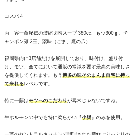
コスパ
4
内 容
一藤秘伝の濃縮味噌スープ 380cc、もつ300ｇ、チ
ャンポン麺 2玉、薬味（ごま、鷹の爪）
福岡県内に3店舗だけを展開しており、味付け、盛り付
け、モツ、全てにおいて通販の常識を覆す最高の美味しさ
を提供してくれます。もう
博多の味そのまんま自宅に持っ
て来れる
レベルです。
特に一藤は
モツへのこだわり
が尋常じゃないですね。
牛ホルモンの中でも特に柔らかい
『
小腸
』
のみを使用。
一藤のセントラルキッチンで調理された新鮮ぷりっぷりの