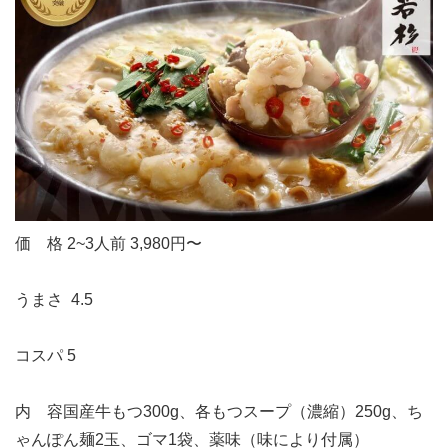
価 格
2~3人前
3,980円〜
うまさ
4.5
コスパ
5
内 容
国産牛もつ300g、各もつスープ（濃縮）250g、ち
ゃんぽん麺2玉、ゴマ1袋、薬味（味により付属）