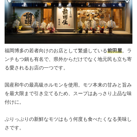
福岡博多の若者向けのお店として繁盛している
前田屋
。ラ
ンチもつ鍋も有名で、県外からだけでなく地元民も立ち寄
る愛されるお店の一つです。
国産和牛の
最高級ホルモン
を使用。モツ本来の甘みと旨み
を最大限まで引き立てるため、スープはあっさり上品な味
付けに。
ぷりっぷりの新鮮なモツはもう何度も食べたくなる美味し
さです。