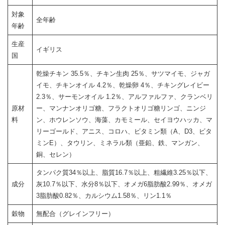
対象
全年齢
年齢
生産
イギリス
国
乾燥チキン 35.5％、チキン生肉 25％、サツマイモ、ジャガ
イモ、チキンオイル 4.2％、乾燥卵 4％、チキングレイビー
2.3％、サーモンオイル 1.2％、アルファルファ、クランベリ
原材
ー、マンナンオリゴ糖、フラクトオリゴ糖リンゴ、ニンジ
料
ン、ホウレンソウ、海藻、カモミール、セイヨウハッカ、マ
リーゴールド、アニス、コロハ、ビタミン類（A、D3、ビタ
ミンE）、タウリン、ミネラル類（亜鉛、鉄、マンガン、
銅、セレン）
タンパク質34％以上、脂質16.7％以上、粗繊維3.25％以下、
成分
灰10.7％以下、水分8％以下、オメガ6脂肪酸2.99％、オメガ
3脂肪酸0.82％、カルシウム1.58％、リン1.1％
穀物
無配合（グレインフリー）