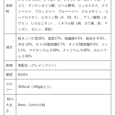
原材
コリ、マンナンオリゴ糖、ビール酵母、ユッカエキス、クラ
料
ンベリー、ブロッコリー、ブルーベリー、グルコサミン、コ
ンドロイチン、ビタミン類（A、D3、E）、アミノ酸類（タ
ウリン、L-カルニチン）、ミネラル類（銅、ヨウ素、鉄、マ
ンガン、セレン、亜鉛）
粗タンパク質36%、脂質17%、粗繊維4.5%、粗灰分 8.5%、
水分 10%、オメガ6脂肪酸0.7%、オメガ3脂肪酸0.5%、リン
成分
1.1%、マグネシウム 0.09%、ナトリウム 0.60%、カルシウ
ム 1.60%
穀物
無配合（グレインフリー）
糖質
約24％
カロ
361kcal（100gあたり）
リー
粒の
大き
8mm～1cmの小粒
さ