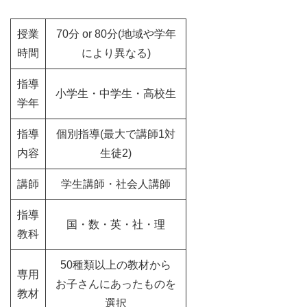
授業
70分 or 80分(地域や学年
時間
により異なる)
指導
小学生・中学生・高校生
学年
指導
個別指導(最大で講師1対
内容
生徒2)
講師
学生講師・社会人講師
指導
国・数・英・社・理
教科
50種類以上の教材から
専用
お子さんにあったものを
教材
選択