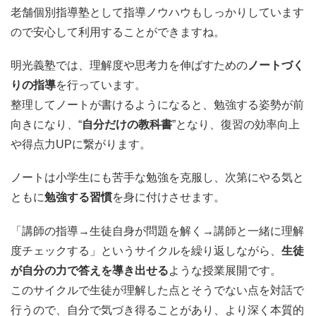
老舗個別指導塾として指導ノウハウもしっかりしています
ので安心して利用することができますね。
明光義塾では、理解度や思考力を伸ばすための
ノートづく
りの指導
を行っています。
整理してノートが書けるようになると、勉強する姿勢が前
向きになり、“
自分だけの教科書
”となり、復習の効率向上
や得点力UPに繋がります。
ノートは小学生にも苦手な勉強を克服し、次第にやる気と
ともに
勉強する習慣
を身に付けさせます。
「講師の指導→生徒自身が問題を解く→講師と一緒に理解
度チェックする」というサイクルを繰り返しながら、
生徒
が自分の力で答えを導き出せる
ような授業展開です。
このサイクルで生徒が理解した点とそうでない点を対話で
行うので、自分で気づき得ることがあり、より深く本質的